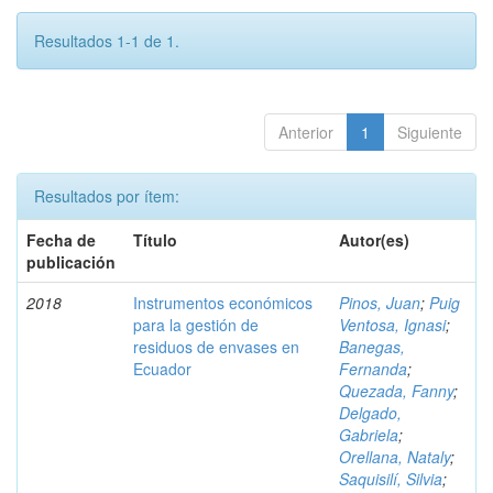
Resultados 1-1 de 1.
Anterior
1
Siguiente
Resultados por ítem:
Fecha de
Título
Autor(es)
publicación
2018
Instrumentos económicos
Pinos, Juan
;
Puig
para la gestión de
Ventosa, Ignasi
;
residuos de envases en
Banegas,
Ecuador
Fernanda
;
Quezada, Fanny
;
Delgado,
Gabriela
;
Orellana, Nataly
;
Saquisilí, Silvia
;