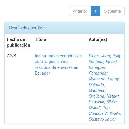
Anterior
1
Siguiente
Resultados por ítem:
Fecha de
Título
Autor(es)
publicación
2018
Instrumentos económicos
Pinos, Juan
;
Puig
para la gestión de
Ventosa, Ignasi
;
residuos de envases en
Banegas,
Ecuador
Fernanda
;
Quezada, Fanny
;
Delgado,
Gabriela
;
Orellana, Nataly
;
Saquisilí, Silvia
;
Quindi, Toa
;
Chacón Vintimilla,
Gustavo Javier