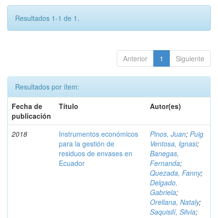
Resultados 1-1 de 1.
Anterior
1
Siguiente
Resultados por ítem:
Fecha de
Título
Autor(es)
publicación
2018
Instrumentos económicos
Pinos, Juan
;
Puig
para la gestión de
Ventosa, Ignasi
;
residuos de envases en
Banegas,
Ecuador
Fernanda
;
Quezada, Fanny
;
Delgado,
Gabriela
;
Orellana, Nataly
;
Saquisilí, Silvia
;