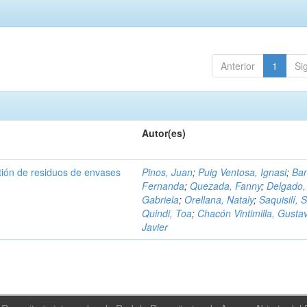
Anterior
1
Si
Autor(es)
tión de residuos de envases
Pinos, Juan
;
Puig Ventosa, Ignasi
;
Ba
Fernanda
;
Quezada, Fanny
;
Delgado,
Gabriela
;
Orellana, Nataly
;
Saquisilí, S
Quindi, Toa
;
Chacón Vintimilla, Gusta
Javier