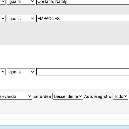
En orden
Autor/registro