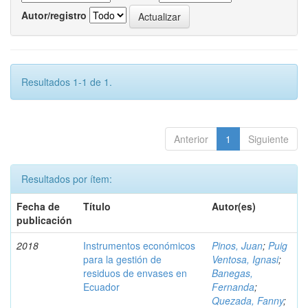
Autor/registro
Resultados 1-1 de 1.
Anterior
1
Siguiente
Resultados por ítem:
Fecha de
Título
Autor(es)
publicación
2018
Instrumentos económicos
Pinos, Juan
;
Puig
para la gestión de
Ventosa, Ignasi
;
residuos de envases en
Banegas,
Ecuador
Fernanda
;
Quezada, Fanny
;