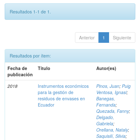
Resultados 1-1 de 1.
Anterior
1
Siguiente
Resultados por ítem:
Fecha de
Título
Autor(es)
publicación
2018
Instrumentos económicos
Pinos, Juan
;
Puig
para la gestión de
Ventosa, Ignasi
;
residuos de envases en
Banegas,
Ecuador
Fernanda
;
Quezada, Fanny
;
Delgado,
Gabriela
;
Orellana, Nataly
;
Saquisilí, Silvia
;