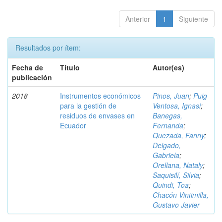
Anterior
1
Siguiente
Resultados por ítem:
Fecha de
Título
Autor(es)
publicación
2018
Instrumentos económicos
Pinos, Juan
;
Puig
para la gestión de
Ventosa, Ignasi
;
residuos de envases en
Banegas,
Ecuador
Fernanda
;
Quezada, Fanny
;
Delgado,
Gabriela
;
Orellana, Nataly
;
Saquisilí, Silvia
;
Quindi, Toa
;
Chacón Vintimilla,
Gustavo Javier