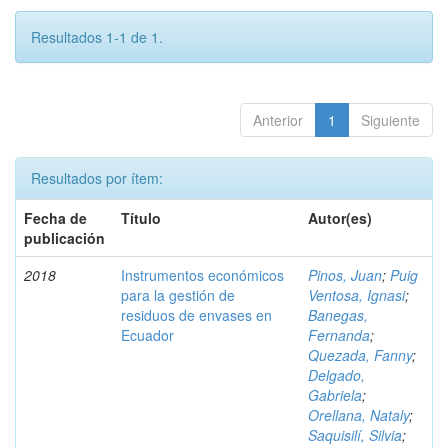
Resultados 1-1 de 1.
Anterior
1
Siguiente
Resultados por ítem:
Fecha de
Título
Autor(es)
publicación
2018
Instrumentos económicos
Pinos, Juan
;
Puig
para la gestión de
Ventosa, Ignasi
;
residuos de envases en
Banegas,
Ecuador
Fernanda
;
Quezada, Fanny
;
Delgado,
Gabriela
;
Orellana, Nataly
;
Saquisilí, Silvia
;