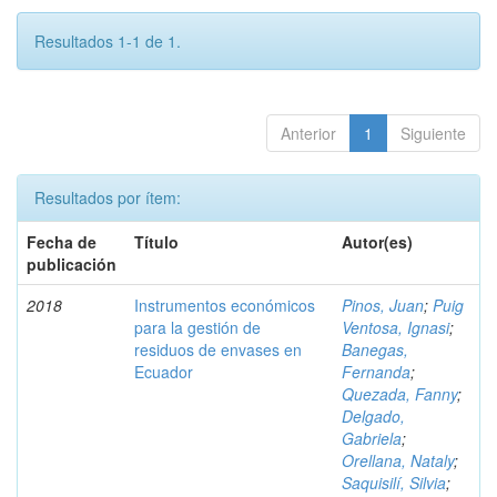
Resultados 1-1 de 1.
Anterior
1
Siguiente
Resultados por ítem:
Fecha de
Título
Autor(es)
publicación
2018
Instrumentos económicos
Pinos, Juan
;
Puig
para la gestión de
Ventosa, Ignasi
;
residuos de envases en
Banegas,
Ecuador
Fernanda
;
Quezada, Fanny
;
Delgado,
Gabriela
;
Orellana, Nataly
;
Saquisilí, Silvia
;