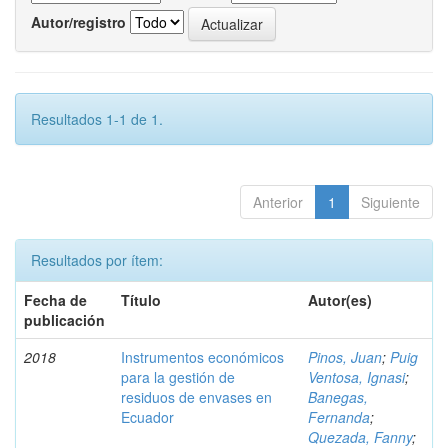
Autor/registro
Resultados 1-1 de 1.
Anterior
1
Siguiente
Resultados por ítem:
Fecha de
Título
Autor(es)
publicación
2018
Instrumentos económicos
Pinos, Juan
;
Puig
para la gestión de
Ventosa, Ignasi
;
residuos de envases en
Banegas,
Ecuador
Fernanda
;
Quezada, Fanny
;