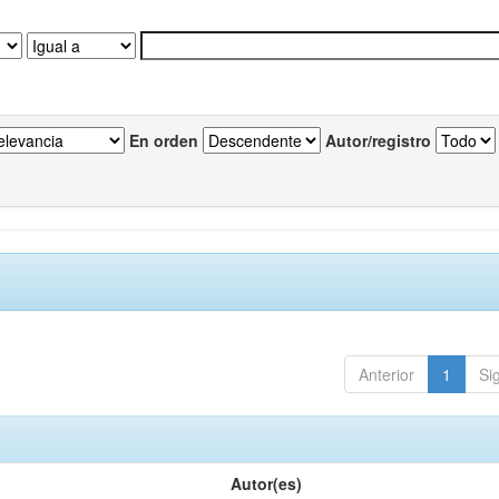
En orden
Autor/registro
Anterior
1
Si
Autor(es)