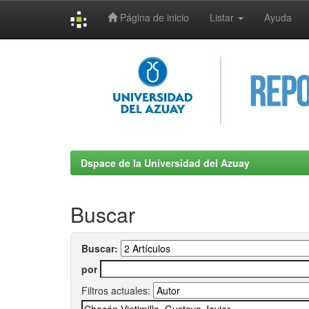
Página de inicio
Listar
Ayuda
Skip
navigation
Dspace de la Universidad del Azuay
Buscar
Buscar:
por
Filtros actuales: