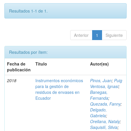
Resultados 1-1 de 1.
Anterior
1
Siguiente
Resultados por ítem:
Fecha de
Título
Autor(es)
publicación
2018
Instrumentos económicos
Pinos, Juan
;
Puig
para la gestión de
Ventosa, Ignasi
;
residuos de envases en
Banegas,
Ecuador
Fernanda
;
Quezada, Fanny
;
Delgado,
Gabriela
;
Orellana, Nataly
;
Saquisilí, Silvia
;