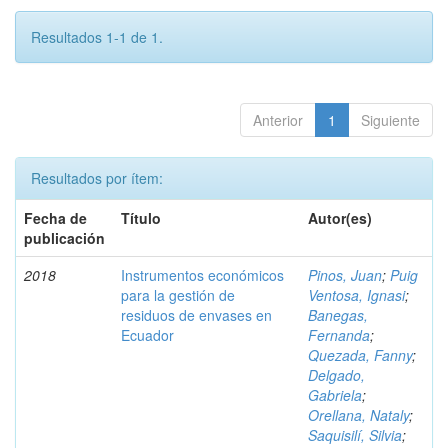
Resultados 1-1 de 1.
Anterior
1
Siguiente
Resultados por ítem:
Fecha de
Título
Autor(es)
publicación
2018
Instrumentos económicos
Pinos, Juan
;
Puig
para la gestión de
Ventosa, Ignasi
;
residuos de envases en
Banegas,
Ecuador
Fernanda
;
Quezada, Fanny
;
Delgado,
Gabriela
;
Orellana, Nataly
;
Saquisilí, Silvia
;