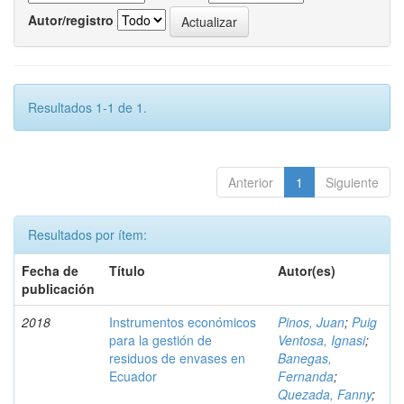
Autor/registro
Resultados 1-1 de 1.
Anterior
1
Siguiente
Resultados por ítem:
Fecha de
Título
Autor(es)
publicación
2018
Instrumentos económicos
Pinos, Juan
;
Puig
para la gestión de
Ventosa, Ignasi
;
residuos de envases en
Banegas,
Ecuador
Fernanda
;
Quezada, Fanny
;