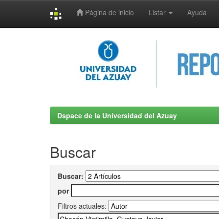
Página de inicio
Listar
Ayuda
Skip
navigation
Dspace de la Universidad del Azuay
Buscar
Buscar:
por
Filtros actuales: