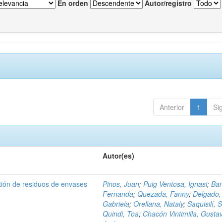
En orden
Autor/registro
Anterior
1
Si
Autor(es)
tión de residuos de envases
Pinos, Juan
;
Puig Ventosa, Ignasi
;
Ba
Fernanda
;
Quezada, Fanny
;
Delgado,
Gabriela
;
Orellana, Nataly
;
Saquisilí, S
Quindi, Toa
;
Chacón Vintimilla, Gusta