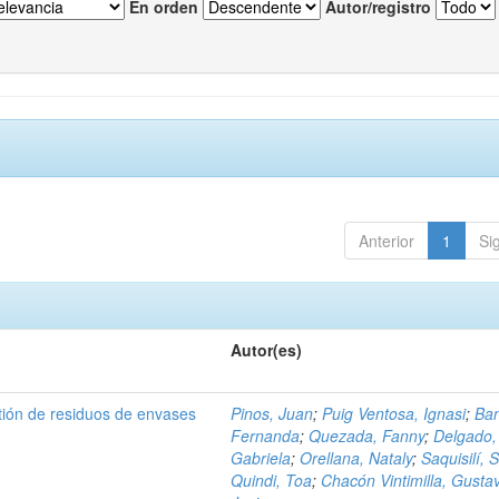
En orden
Autor/registro
Anterior
1
Si
Autor(es)
tión de residuos de envases
Pinos, Juan
;
Puig Ventosa, Ignasi
;
Ba
Fernanda
;
Quezada, Fanny
;
Delgado,
Gabriela
;
Orellana, Nataly
;
Saquisilí, S
Quindi, Toa
;
Chacón Vintimilla, Gusta