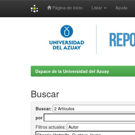
Página de inicio
Listar
Ayuda
Skip
navigation
Dspace de la Universidad del Azuay
Buscar
Buscar:
por
Filtros actuales: