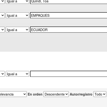
En orden
Autor/registro