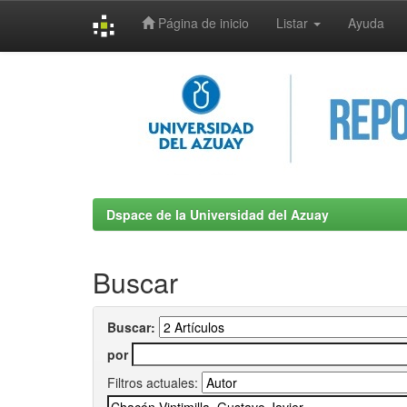
Página de inicio
Listar
Ayuda
Skip
navigation
Dspace de la Universidad del Azuay
Buscar
Buscar:
por
Filtros actuales: