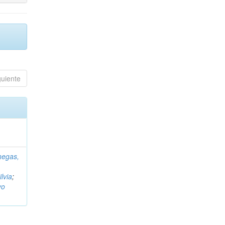
guiente
negas,
ilvia
;
vo