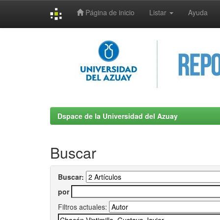
Página de inicio
Listar
Ayuda
Skip
navigation
Dspace de la Universidad del Azuay
Buscar
Buscar:
por
Filtros actuales: