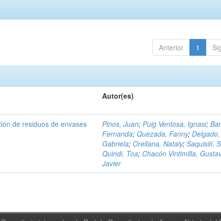
Anterior
1
Si
Autor(es)
tión de residuos de envases
Pinos, Juan
;
Puig Ventosa, Ignasi
;
Ba
Fernanda
;
Quezada, Fanny
;
Delgado,
Gabriela
;
Orellana, Nataly
;
Saquisilí, S
Quindi, Toa
;
Chacón Vintimilla, Gusta
Javier