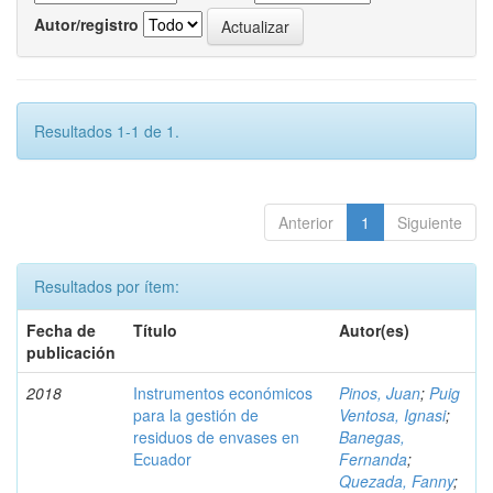
Autor/registro
Resultados 1-1 de 1.
Anterior
1
Siguiente
Resultados por ítem:
Fecha de
Título
Autor(es)
publicación
2018
Instrumentos económicos
Pinos, Juan
;
Puig
para la gestión de
Ventosa, Ignasi
;
residuos de envases en
Banegas,
Ecuador
Fernanda
;
Quezada, Fanny
;