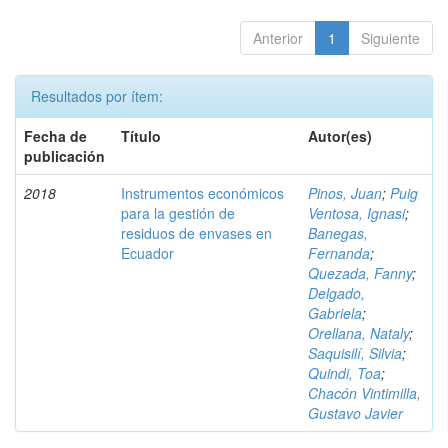
Anterior
1
Siguiente
Resultados por ítem:
Fecha de
Título
Autor(es)
publicación
2018
Instrumentos económicos
Pinos, Juan
;
Puig
para la gestión de
Ventosa, Ignasi
;
residuos de envases en
Banegas,
Ecuador
Fernanda
;
Quezada, Fanny
;
Delgado,
Gabriela
;
Orellana, Nataly
;
Saquisilí, Silvia
;
Quindi, Toa
;
Chacón Vintimilla,
Gustavo Javier