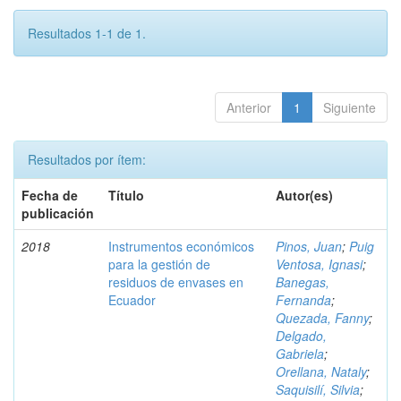
Resultados 1-1 de 1.
Anterior
1
Siguiente
Resultados por ítem:
Fecha de
Título
Autor(es)
publicación
2018
Instrumentos económicos
Pinos, Juan
;
Puig
para la gestión de
Ventosa, Ignasi
;
residuos de envases en
Banegas,
Ecuador
Fernanda
;
Quezada, Fanny
;
Delgado,
Gabriela
;
Orellana, Nataly
;
Saquisilí, Silvia
;