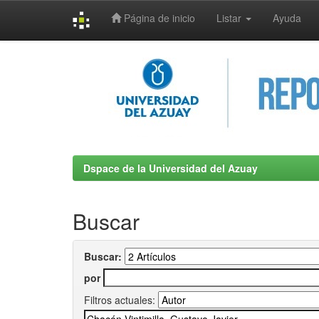
Página de inicio
Listar
Ayuda
Skip
navigation
Dspace de la Universidad del Azuay
Buscar
Buscar:
por
Filtros actuales: