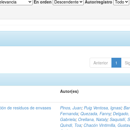
En orden
Autor/registro
Anterior
1
Si
Autor(es)
tión de residuos de envases
Pinos, Juan
;
Puig Ventosa, Ignasi
;
Ba
Fernanda
;
Quezada, Fanny
;
Delgado,
Gabriela
;
Orellana, Nataly
;
Saquisilí, S
Quindi, Toa
;
Chacón Vintimilla, Gusta