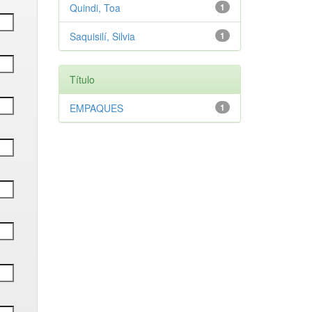
Quindi, Toa
1
Saquisilí, Silvia
1
Título
EMPAQUES
1