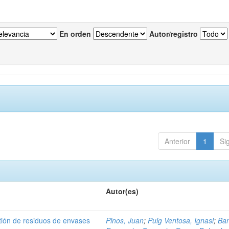
En orden
Autor/registro
Anterior
1
Si
Autor(es)
tión de residuos de envases
Pinos, Juan
;
Puig Ventosa, Ignasi
;
Ba