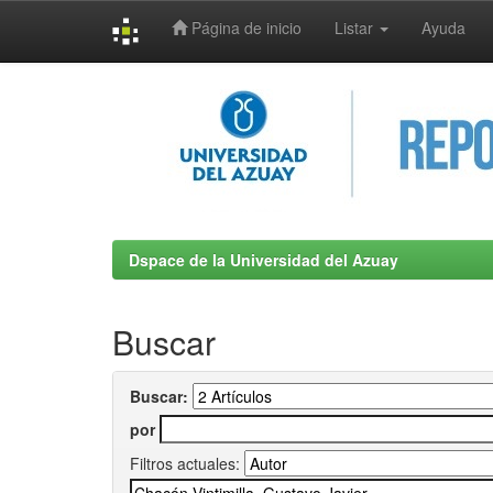
Página de inicio
Listar
Ayuda
Skip
navigation
Dspace de la Universidad del Azuay
Buscar
Buscar:
por
Filtros actuales: