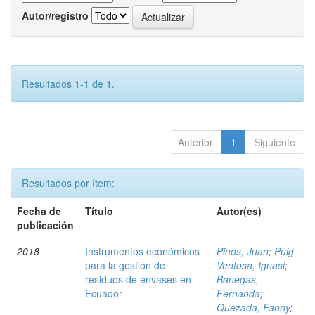
Autor/registro
Resultados 1-1 de 1.
Anterior
1
Siguiente
Resultados por ítem:
Fecha de
Título
Autor(es)
publicación
2018
Instrumentos económicos
Pinos, Juan
;
Puig
para la gestión de
Ventosa, Ignasi
;
residuos de envases en
Banegas,
Ecuador
Fernanda
;
Quezada, Fanny
;