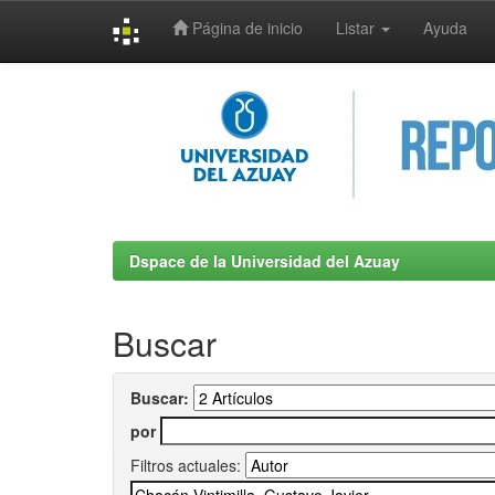
Página de inicio
Listar
Ayuda
Skip
navigation
Dspace de la Universidad del Azuay
Buscar
Buscar:
por
Filtros actuales: