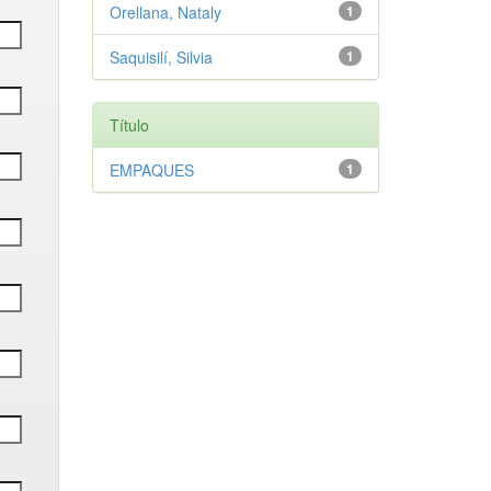
Orellana, Nataly
1
Saquisilí, Silvia
1
Título
EMPAQUES
1