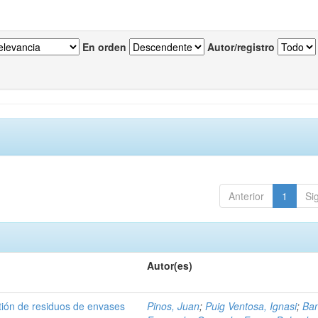
En orden
Autor/registro
Anterior
1
Si
Autor(es)
tión de residuos de envases
Pinos, Juan
;
Puig Ventosa, Ignasi
;
Ba