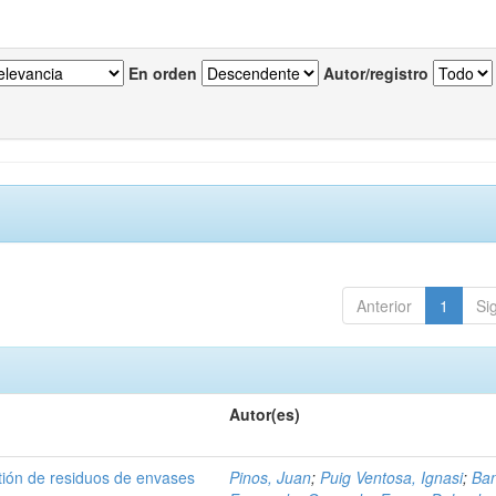
En orden
Autor/registro
Anterior
1
Si
Autor(es)
tión de residuos de envases
Pinos, Juan
;
Puig Ventosa, Ignasi
;
Ba