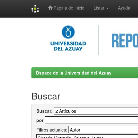
Página de inicio
Listar
Ayuda
Skip
navigation
Dspace de la Universidad del Azuay
Buscar
Buscar:
por
Filtros actuales: