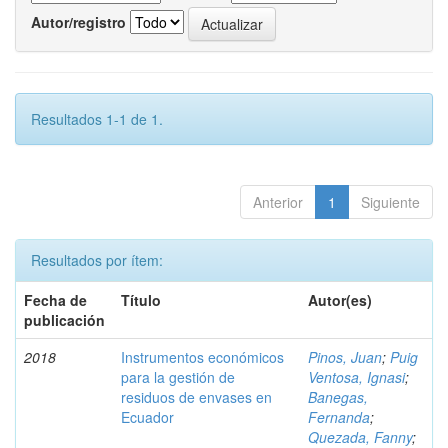
Autor/registro
Resultados 1-1 de 1.
Anterior
1
Siguiente
Resultados por ítem:
Fecha de
Título
Autor(es)
publicación
2018
Instrumentos económicos
Pinos, Juan
;
Puig
para la gestión de
Ventosa, Ignasi
;
residuos de envases en
Banegas,
Ecuador
Fernanda
;
Quezada, Fanny
;