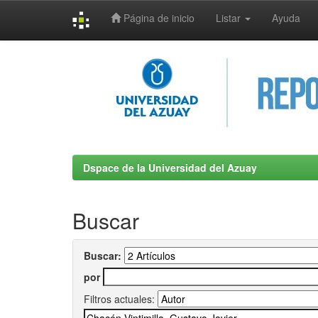
Página de inicio
Listar
Ayuda
Skip
navigation
Dspace de la Universidad del Azuay
Buscar
Buscar:
por
Filtros actuales: