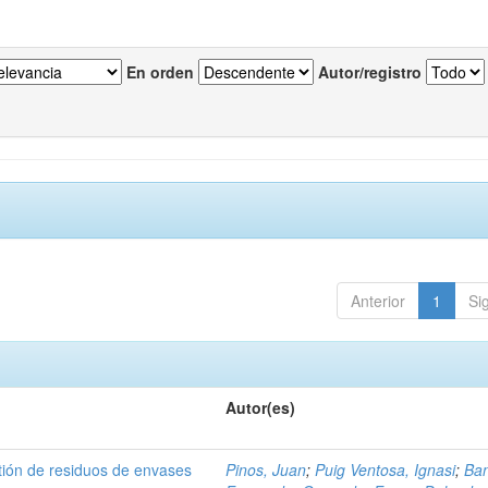
En orden
Autor/registro
Anterior
1
Si
Autor(es)
tión de residuos de envases
Pinos, Juan
;
Puig Ventosa, Ignasi
;
Ba