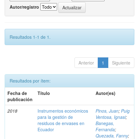
Autor/registro
Resultados 1-1 de 1.
Anterior
1
Siguiente
Resultados por ítem:
Fecha de
Título
Autor(es)
publicación
2018
Instrumentos económicos
Pinos, Juan
;
Puig
para la gestión de
Ventosa, Ignasi
;
residuos de envases en
Banegas,
Ecuador
Fernanda
;
Quezada, Fanny
;