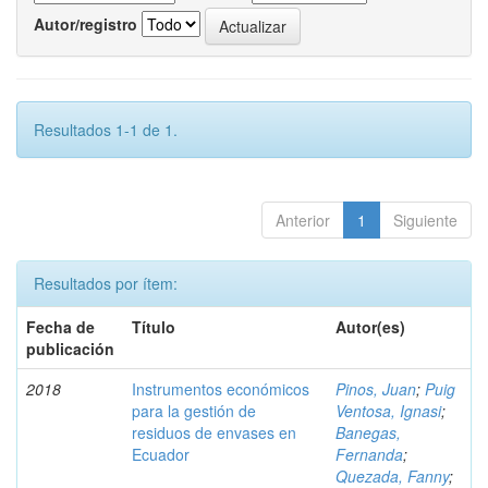
Autor/registro
Resultados 1-1 de 1.
Anterior
1
Siguiente
Resultados por ítem:
Fecha de
Título
Autor(es)
publicación
2018
Instrumentos económicos
Pinos, Juan
;
Puig
para la gestión de
Ventosa, Ignasi
;
residuos de envases en
Banegas,
Ecuador
Fernanda
;
Quezada, Fanny
;