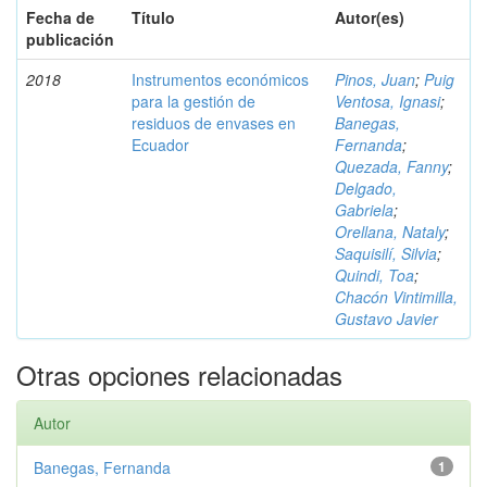
Fecha de
Título
Autor(es)
publicación
2018
Instrumentos económicos
Pinos, Juan
;
Puig
para la gestión de
Ventosa, Ignasi
;
residuos de envases en
Banegas,
Ecuador
Fernanda
;
Quezada, Fanny
;
Delgado,
Gabriela
;
Orellana, Nataly
;
Saquisilí, Silvia
;
Quindi, Toa
;
Chacón Vintimilla,
Gustavo Javier
Otras opciones relacionadas
Autor
Banegas, Fernanda
1