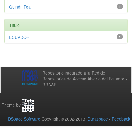
Quindi, Toa
1
Título
ECUADOR
1
Repositorio integrado a la Red de
Repositorios de Acceso Abierto del Ecuador -
RRAAE
Theme by
DSpace Software
Copyright © 2002-2013
Duraspace
-
Feedback