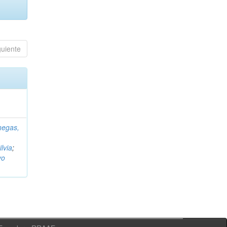
guiente
negas,
ilvia
;
vo