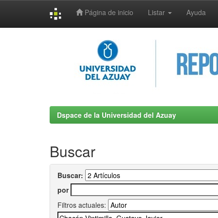
Página de inicio
Listar
Ayuda
Skip
navigation
Dspace de la Universidad del Azuay
Buscar
Buscar:
por
Filtros actuales: