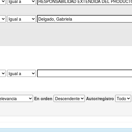
En orden
Autor/registro