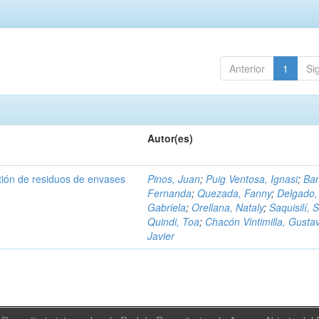
Anterior
1
Si
Autor(es)
tión de residuos de envases
Pinos, Juan
;
Puig Ventosa, Ignasi
;
Ba
Fernanda
;
Quezada, Fanny
;
Delgado,
Gabriela
;
Orellana, Nataly
;
Saquisilí, S
Quindi, Toa
;
Chacón Vintimilla, Gusta
Javier