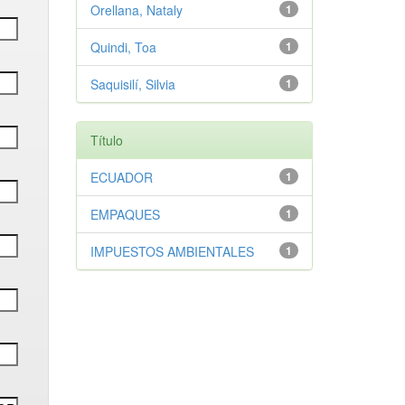
Orellana, Nataly
1
Quindi, Toa
1
Saquisilí, Silvia
1
Título
ECUADOR
1
EMPAQUES
1
IMPUESTOS AMBIENTALES
1