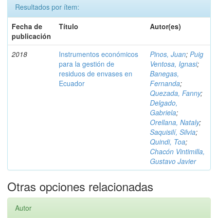
Resultados por ítem:
Fecha de
Título
Autor(es)
publicación
2018
Instrumentos económicos
Pinos, Juan
;
Puig
para la gestión de
Ventosa, Ignasi
;
residuos de envases en
Banegas,
Ecuador
Fernanda
;
Quezada, Fanny
;
Delgado,
Gabriela
;
Orellana, Nataly
;
Saquisilí, Silvia
;
Quindi, Toa
;
Chacón Vintimilla,
Gustavo Javier
Otras opciones relacionadas
Autor