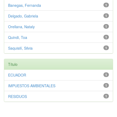
Banegas, Fernanda
1
Delgado, Gabriela
1
Orellana, Nataly
1
Quindi, Toa
1
Saquisilí, Silvia
1
Título
ECUADOR
1
IMPUESTOS AMBIENTALES
1
RESIDUOS
1