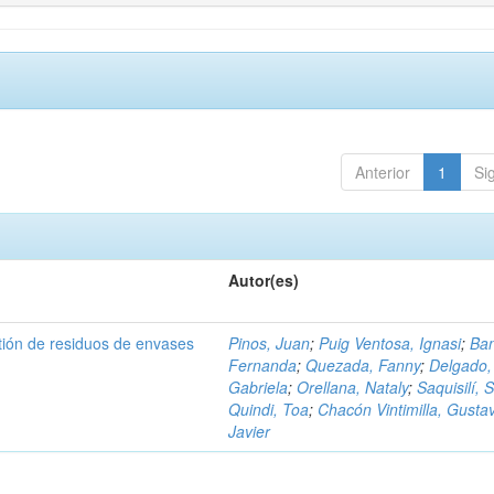
Anterior
1
Si
Autor(es)
tión de residuos de envases
Pinos, Juan
;
Puig Ventosa, Ignasi
;
Ba
Fernanda
;
Quezada, Fanny
;
Delgado,
Gabriela
;
Orellana, Nataly
;
Saquisilí, S
Quindi, Toa
;
Chacón Vintimilla, Gusta
Javier