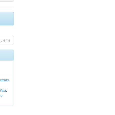
guiente
negas,
ilvia
;
vo