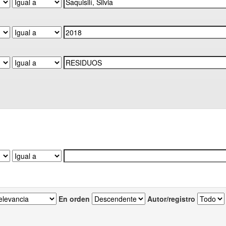
En orden
Autor/registro