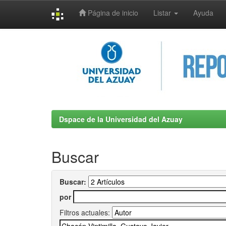
Página de inicio
Listar
Ayuda
Skip
navigation
Dspace de la Universidad del Azuay
Buscar
Buscar:
por
Filtros actuales: