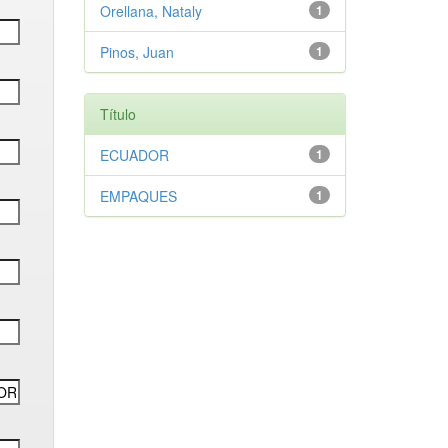
Orellana, Nataly
1
Pinos, Juan
1
Título
ECUADOR
1
EMPAQUES
1