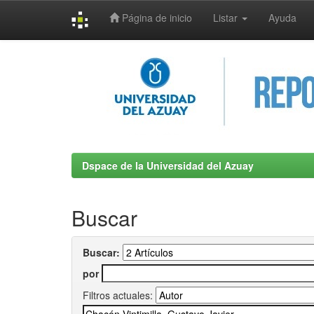
Página de inicio
Listar
Ayuda
Skip
navigation
Dspace de la Universidad del Azuay
Buscar
Buscar:
por
Filtros actuales: