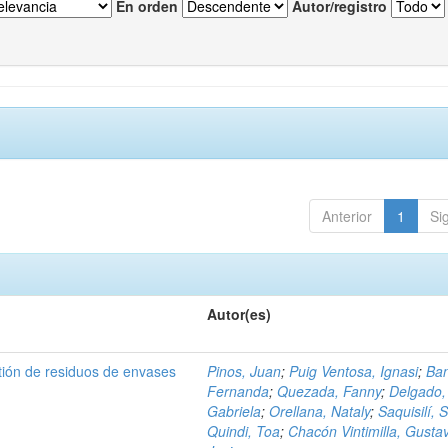
En orden
Autor/registro
Anterior
1
Si
Autor(es)
tión de residuos de envases
Pinos, Juan
;
Puig Ventosa, Ignasi
;
Ba
Fernanda
;
Quezada, Fanny
;
Delgado,
Gabriela
;
Orellana, Nataly
;
Saquisilí, S
Quindi, Toa
;
Chacón Vintimilla, Gusta