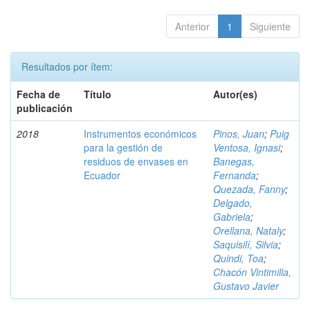
Anterior
1
Siguiente
Resultados por ítem:
Fecha de
Título
Autor(es)
publicación
2018
Instrumentos económicos
Pinos, Juan
;
Puig
para la gestión de
Ventosa, Ignasi
;
residuos de envases en
Banegas,
Ecuador
Fernanda
;
Quezada, Fanny
;
Delgado,
Gabriela
;
Orellana, Nataly
;
Saquisilí, Silvia
;
Quindi, Toa
;
Chacón Vintimilla,
Gustavo Javier