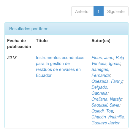
Anterior
1
Siguiente
Resultados por ítem:
Fecha de
Título
Autor(es)
publicación
2018
Instrumentos económicos
Pinos, Juan
;
Puig
para la gestión de
Ventosa, Ignasi
;
residuos de envases en
Banegas,
Ecuador
Fernanda
;
Quezada, Fanny
;
Delgado,
Gabriela
;
Orellana, Nataly
;
Saquisilí, Silvia
;
Quindi, Toa
;
Chacón Vintimilla,
Gustavo Javier