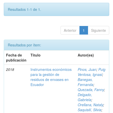
Resultados 1-1 de 1.
Anterior
1
Siguiente
Resultados por ítem:
Fecha de
Título
Autor(es)
publicación
2018
Instrumentos económicos
Pinos, Juan
;
Puig
para la gestión de
Ventosa, Ignasi
;
residuos de envases en
Banegas,
Ecuador
Fernanda
;
Quezada, Fanny
;
Delgado,
Gabriela
;
Orellana, Nataly
;
Saquisilí, Silvia
;