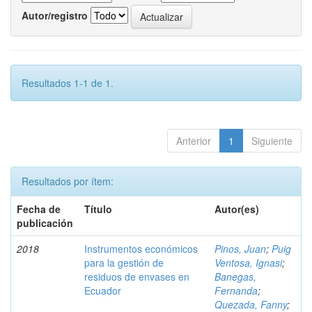
Autor/registro
Resultados 1-1 de 1.
Anterior
1
Siguiente
Resultados por ítem:
Fecha de
Título
Autor(es)
publicación
2018
Instrumentos económicos
Pinos, Juan
;
Puig
para la gestión de
Ventosa, Ignasi
;
residuos de envases en
Banegas,
Ecuador
Fernanda
;
Quezada, Fanny
;