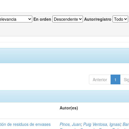
En orden
Autor/registro
Anterior
1
Si
Autor(es)
tión de residuos de envases
Pinos, Juan
;
Puig Ventosa, Ignasi
;
Ba