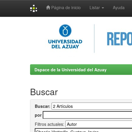
Página de inicio
Listar
Ayuda
Skip
navigation
Dspace de la Universidad del Azuay
Buscar
Buscar:
por
Filtros actuales: