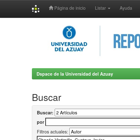
Página de inicio
Listar
Ayuda
Skip
navigation
Dspace de la Universidad del Azuay
Buscar
Buscar:
por
Filtros actuales: