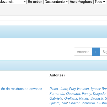
En orden
Autor/registro
Anterior
1
Si
Autor(es)
tión de residuos de envases
Pinos, Juan
;
Puig Ventosa, Ignasi
;
Ba
Fernanda
;
Quezada, Fanny
;
Delgado,
Gabriela
;
Orellana, Nataly
;
Saquisilí, S
Quindi, Toa
;
Chacón Vintimilla, Gusta