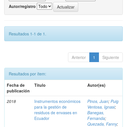
Autor/registro
Resultados 1-1 de 1.
Anterior
1
Siguiente
Resultados por ítem:
Fecha de
Título
Autor(es)
publicación
2018
Instrumentos económicos
Pinos, Juan
;
Puig
para la gestión de
Ventosa, Ignasi
;
residuos de envases en
Banegas,
Ecuador
Fernanda
;
Quezada, Fanny
;