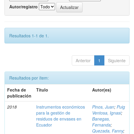
Autor/registro
Resultados 1-1 de 1.
Anterior
1
Siguiente
Resultados por ítem:
Fecha de
Título
Autor(es)
publicación
2018
Instrumentos económicos
Pinos, Juan
;
Puig
para la gestión de
Ventosa, Ignasi
;
residuos de envases en
Banegas,
Ecuador
Fernanda
;
Quezada, Fanny
;