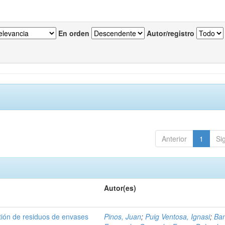
En orden
Autor/registro
Anterior
1
Si
Autor(es)
tión de residuos de envases
Pinos, Juan
;
Puig Ventosa, Ignasi
;
Ba