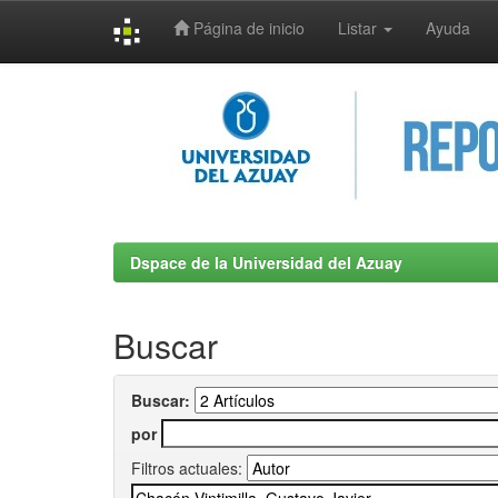
Página de inicio
Listar
Ayuda
Skip
navigation
Dspace de la Universidad del Azuay
Buscar
Buscar:
por
Filtros actuales: