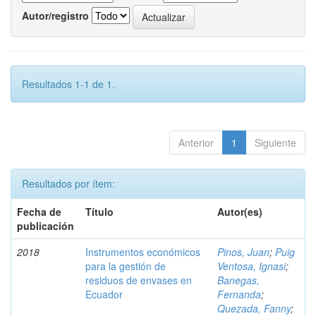
Autor/registro
Resultados 1-1 de 1.
Anterior
1
Siguiente
Resultados por ítem:
Fecha de
Título
Autor(es)
publicación
2018
Instrumentos económicos
Pinos, Juan
;
Puig
para la gestión de
Ventosa, Ignasi
;
residuos de envases en
Banegas,
Ecuador
Fernanda
;
Quezada, Fanny
;