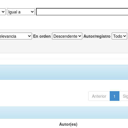
En orden
Autor/registro
Anterior
1
Si
Autor(es)