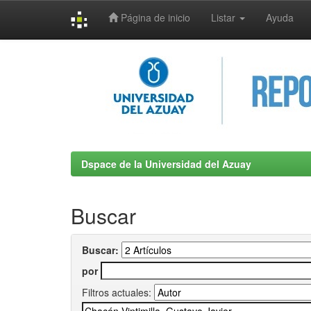
Página de inicio
Listar
Ayuda
Skip
navigation
Dspace de la Universidad del Azuay
Buscar
Buscar:
por
Filtros actuales: