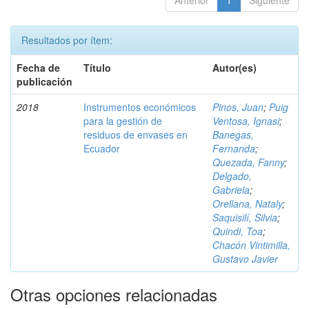
Anterior
1
Siguiente
Resultados por ítem:
Fecha de
Título
Autor(es)
publicación
2018
Instrumentos económicos
Pinos, Juan
;
Puig
para la gestión de
Ventosa, Ignasi
;
residuos de envases en
Banegas,
Ecuador
Fernanda
;
Quezada, Fanny
;
Delgado,
Gabriela
;
Orellana, Nataly
;
Saquisilí, Silvia
;
Quindi, Toa
;
Chacón Vintimilla,
Gustavo Javier
Otras opciones relacionadas