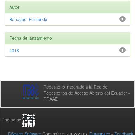
Autor
Banegas, Fernanda
1
Fecha de lanzamiento
2018
1
Repositorio integrado a la Red de
Repositorios de Acceso Abierto del Ecuador -
RRAAE
Theme by
DSpace Software
Copyright © 2002-2013
Duraspace
-
Feedback