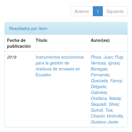
Anterior
1
Siguiente
Resultados por ítem:
Fecha de
Título
Autor(es)
publicación
2018
Instrumentos económicos
Pinos, Juan
;
Puig
para la gestión de
Ventosa, Ignasi
;
residuos de envases en
Banegas,
Ecuador
Fernanda
;
Quezada, Fanny
;
Delgado,
Gabriela
;
Orellana, Nataly
;
Saquisilí, Silvia
;
Quindi, Toa
;
Chacón Vintimilla,
Gustavo Javier