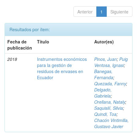
Anterior
1
Siguiente
Resultados por ítem:
Fecha de
Título
Autor(es)
publicación
2018
Instrumentos económicos
Pinos, Juan
;
Puig
para la gestión de
Ventosa, Ignasi
;
residuos de envases en
Banegas,
Ecuador
Fernanda
;
Quezada, Fanny
;
Delgado,
Gabriela
;
Orellana, Nataly
;
Saquisilí, Silvia
;
Quindi, Toa
;
Chacón Vintimilla,
Gustavo Javier