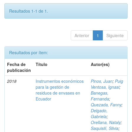
Resultados 1-1 de 1.
Anterior
1
Siguiente
Resultados por ítem:
Fecha de
Título
Autor(es)
publicación
2018
Instrumentos económicos
Pinos, Juan
;
Puig
para la gestión de
Ventosa, Ignasi
;
residuos de envases en
Banegas,
Ecuador
Fernanda
;
Quezada, Fanny
;
Delgado,
Gabriela
;
Orellana, Nataly
;
Saquisilí, Silvia
;